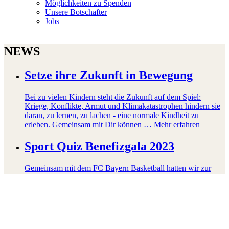
Möglichkeiten zu Spenden
Unsere Botschafter
Jobs
NEWS
Setze ihre Zukunft in Bewegung
Bei zu vielen Kindern steht die Zukunft auf dem Spiel:
Kriege, Konflikte, Armut und Klimakatastrophen hindern sie
daran, zu lernen, zu lachen - eine normale Kindheit zu
erleben. Gemeinsam mit Dir können …
Mehr erfahren
Sport Quiz Benefizgala 2023
Gemeinsam mit dem FC Bayern Basketball hatten wir zur
Sport Quiz Benefizgala geladen. 150.131 Euro für den guten
Zweck ist die großartige Bilanz eines unvergesslichen Abends
im Münchner BMW Park, bei dem …
Mehr erfahren
Amelie Stiefvatter wird Botschafterin