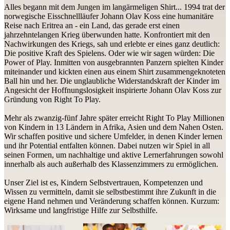
Alles begann mit dem Jungen im langärmeligen Shirt... 1994 trat der
norwegische Eisschnellläufer Johann Olav Koss eine humanitäre
Reise nach Eritrea an - ein Land, das gerade erst einen
jahrzehntelangen Krieg überwunden hatte. Konfrontiert mit den
Nachwirkungen des Kriegs, sah und erlebte er eines ganz deutlich:
Die positive Kraft des Spielens. Oder wie wir sagen würden: Die
Power of Play. Inmitten von ausgebrannten Panzern spielten Kinder
miteinander und kickten einen aus einem Shirt zusammengeknoteten
Ball hin und her. Die unglaubliche Widerstandskraft der Kinder im
Angesicht der Hoffnungslosigkeit inspirierte Johann Olav Koss zur
Gründung von Right To Play.
Mehr als zwanzig-fünf Jahre später erreicht Right To Play Millionen
von Kindern in 13 Ländern in Afrika, Asien und dem Nahen Osten.
Wir schaffen positive und sichere Umfelder, in denen Kinder lernen
und ihr Potential entfalten können. Dabei nutzen wir Spiel in all
seinen Formen, um nachhaltige und aktive Lernerfahrungen sowohl
innerhalb als auch außerhalb des Klassenzimmers zu ermöglichen.
Unser Ziel ist es, Kindern Selbstvertrauen, Kompetenzen und
Wissen zu vermitteln, damit sie selbstbestimmt ihre Zukunft in die
eigene Hand nehmen und Veränderung schaffen können. Kurzum:
Wirksame und langfristige Hilfe zur Selbsthilfe.