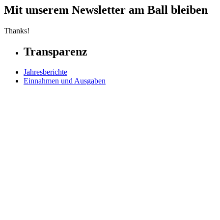
Mit unserem Newsletter am Ball bleiben
Thanks!
Transparenz
Jahresberichte
Einnahmen und Ausgaben
Transparente Zivilgesellschaft
Kinderschutz
Kontakt
Kontakt
Möglichkeiten zu Spenden
FAQs
Unterstützer
Unser Team
Unsere Partner
Unsere Botschafter