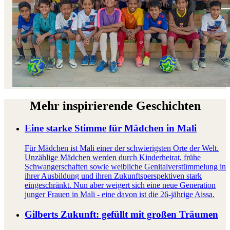
Mehr inspirierende Geschichten
Eine starke Stimme für Mädchen in Mali
Für Mädchen ist Mali einer der schwierigsten Orte der Welt.
Unzählige Mädchen werden durch Kinderheirat, frühe
Schwangerschaften sowie weibliche Genitalverstümmelung in
ihrer Ausbildung und ihren Zukunftsperspektiven stark
eingeschränkt. Nun aber weigert sich eine neue Generation
junger Frauen in Mali - eine davon ist die 26-jährige Aissa.
Gilberts Zukunft: gefüllt mit großen Träumen