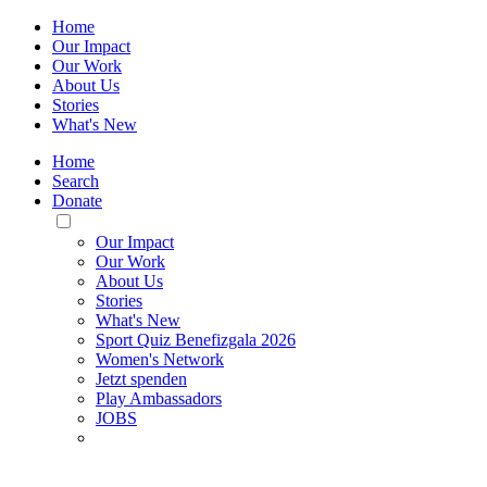
Home
Our Impact
Our Work
About Us
Stories
What's New
Home
Search
Donate
Toggle
Mobile
Our Impact
Menu
Our Work
About Us
Stories
What's New
Sport Quiz Benefizgala 2026
Women's Network
Jetzt spenden
Play Ambassadors
JOBS