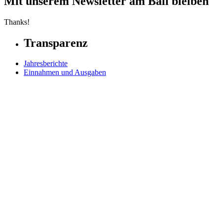
Mit unserem Newsletter am Ball bleiben
Thanks!
Transparenz
Jahresberichte
Einnahmen und Ausgaben
Transparente Zivilgesellschaft
Kinderschutz
Contact Us
Jetzt spenden
FAQs
Our Leadership
Partners in Play
Play Ambassadors
Visit our global Right To Play sites →