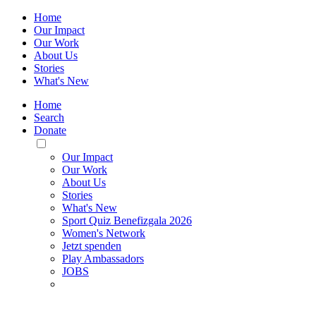
Home
Our Impact
Our Work
About Us
Stories
What's New
Home
Search
Donate
Toggle
Mobile
Our Impact
Menu
Our Work
About Us
Stories
What's New
Sport Quiz Benefizgala 2026
Women's Network
Jetzt spenden
Play Ambassadors
JOBS