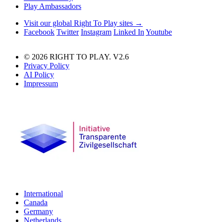
Play Ambassadors
Visit our global Right To Play sites →
Facebook
Twitter
Instagram
Linked In
Youtube
© 2026 RIGHT TO PLAY. V2.6
Privacy Policy
AI Policy
Impressum
International
Canada
Germany
Netherlands