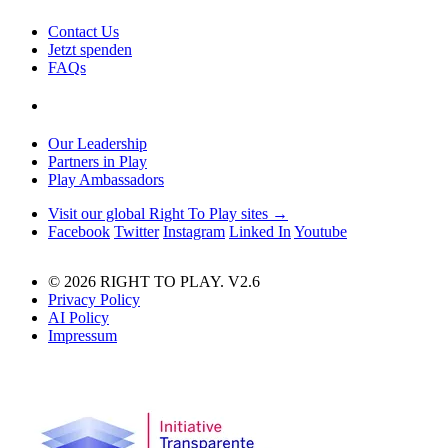
Contact Us
Jetzt spenden
FAQs
Our Leadership
Partners in Play
Play Ambassadors
Visit our global Right To Play sites →
Facebook
Twitter
Instagram
Linked In
Youtube
© 2026 RIGHT TO PLAY. V2.6
Privacy Policy
AI Policy
Impressum