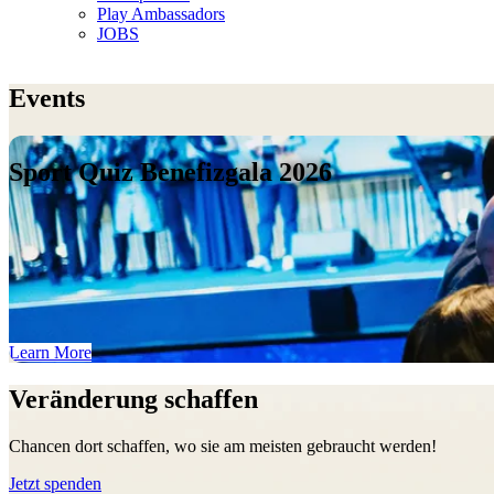
Play Ambassadors
JOBS
Events
Sport Quiz Benefizgala 2026
Learn More
Veränderung schaffen
Chancen dort schaffen, wo sie am meisten gebraucht werden!
Jetzt spenden