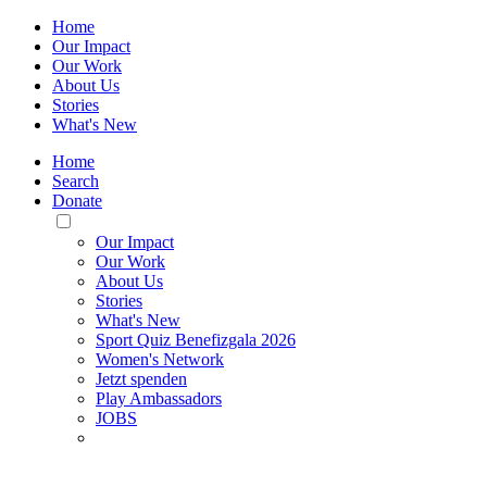
Home
Our Impact
Our Work
About Us
Stories
What's New
Home
Search
Donate
Toggle
Mobile
Our Impact
Menu
Our Work
About Us
Stories
What's New
Sport Quiz Benefizgala 2026
Women's Network
Jetzt spenden
Play Ambassadors
JOBS