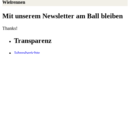
Wielrennen
Mit unserem Newsletter am Ball bleiben
Thanks!
Transparenz
Jahresberichte
Einnahmen und Ausgaben
Transparente Zivilgesellschaft
Kinderschutz
Contact Us
Jetzt spenden
FAQs
Our Leadership
Partners in Play