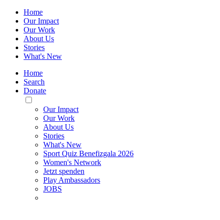
Home
Our Impact
Our Work
About Us
Stories
What's New
Home
Search
Donate
Toggle
Mobile
Our Impact
Menu
Our Work
About Us
Stories
What's New
Sport Quiz Benefizgala 2026
Women's Network
Jetzt spenden
Play Ambassadors
JOBS